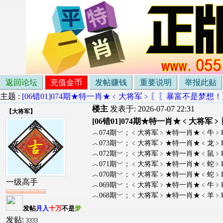
返回论坛
充值金币
发帖赚钱
重要说明
举报此贴
主题 :
[06错01]074期★特一肖★﹤大将军﹥〖〖暴富不是梦想
楼主
发表于: 2026-07-07 22:31
【
大将军
】
[06错01]074期★特一肖★﹤大将
︿074期﹀；﹤大将军﹥★特一肖★﹤牛﹥K
︿073期﹀；﹤大将军﹥★特一肖★﹤龙﹥
︿072期﹀；﹤大将军﹥★特一肖★﹤鼠﹥
︿071期﹀；﹤大将军﹥★特一肖★﹤蛇﹥
︿070期﹀；﹤大将军﹥★特一肖★﹤蛇﹥
一级高手
︿069期﹀；﹤大将军﹥★特一肖★﹤牛﹥K
︿068期﹀；﹤大将军﹥★特一肖★﹤羊﹥
发帖
月入
十万
不是
梦
发贴:
3333