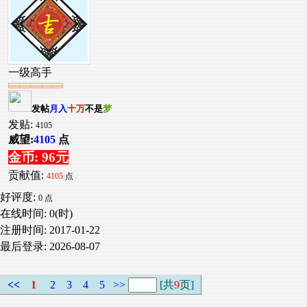
一级高手
发帖
月入
十万
不是
梦
发贴:
4105
威望:
4105
点
金币: 96元
贡献值:
4105
点
好评度:
0 点
在线时间: 0(时)
注册时间:
2017-01-22
最后登录:
2026-08-07
<<
1
2
3
4
5
>>
[共
9
页]