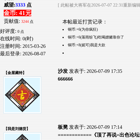
威望:
3333
点
[ 此帖被大将军在2026-07-07 22:31重新编辑
金币: 41元
贡献值:
本帖最近打赏记录：
3244
点
铜币:+6(为你疯狂)
好评度:
0 点
铜币:+6(落雨纷飞)吃喝嫖赌靠你了
在线时间: 0(时)
铜币:+8(妮可)我是大款
注册时间:
2015-03-26
最后登录:
2026-08-07
沙发
发表于: 2026-07-09 17:35
【
金屋藏特
】
666666
板凳
发表于: 2026-07-09 17:14
【
我是刘德货
】
============《顶了再说=出色论坛