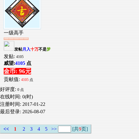
一级高手
发帖
月入
十万
不是
梦
发贴:
4105
威望:
4105
点
金币: 96元
贡献值:
4105
点
好评度:
0 点
在线时间: 0(时)
注册时间:
2017-01-22
最后登录:
2026-08-07
<<
1
2
3
4
5
>>
[共
9
页]