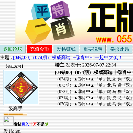
返回论坛
充值金币
发帖赚钱
重要说明
举报此贴
主题 :
[04错00]（074期）权威高端┣⑥肖中┫一起中大奖！
楼主
发表于: 2026-07-07 22:34
【
长江发号
】
[04错00]（074期）权威高端┣⑥
（074期）▲⑥肖中▲『单』鼠.龙.狗『双』
（073期）▲⑥肖中▲『单』龙.马.猴『双』
（072期）▲⑥肖中▲『单』虎.马.狗『双』
（071期）▲⑥肖中▲『单』鼠.虎.龙『双』
（070期）▲⑥肖中▲『单』虎.马.狗『双』
二级高手
发帖
月入
十万
不是
梦
发贴:
281