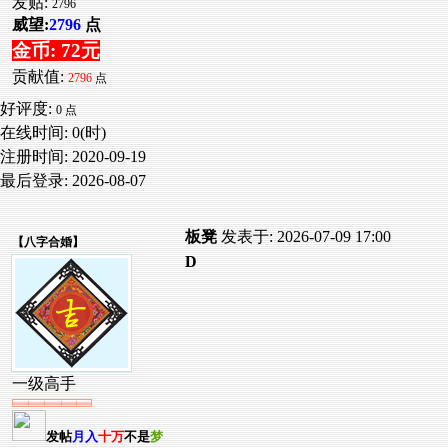
发贴:
2796
威望:
2796
点
金币: 72元
贡献值:
2796
点
好评度:
0 点
在线时间: 0(时)
注册时间:
2020-09-19
最后登录:
2026-08-07
板凳
发表于: 2026-07-09 17:00
【
八字合婚
】
D
一级高手
发帖
月入
十万
不是
梦