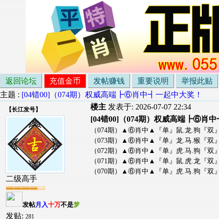
返回论坛
充值金币
发帖赚钱
重要说明
举报此贴
主题 :
[04错00]（074期）权威高端┣⑥肖中┫一起中大奖！
楼主
发表于: 2026-07-07 22:34
【
长江发号
】
[04错00]（074期）权威高端┣⑥
（074期）▲⑥肖中▲『单』鼠.龙.狗『双』
（073期）▲⑥肖中▲『单』龙.马.猴『双』
（072期）▲⑥肖中▲『单』虎.马.狗『双』
（071期）▲⑥肖中▲『单』鼠.虎.龙『双』
（070期）▲⑥肖中▲『单』虎.马.狗『双』
二级高手
发帖
月入
十万
不是
梦
发贴:
281