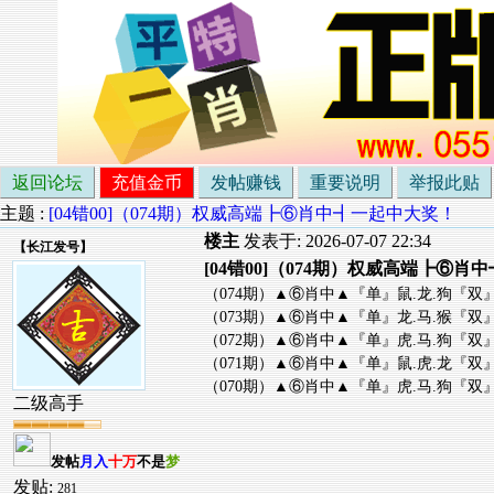
返回论坛
充值金币
发帖赚钱
重要说明
举报此贴
主题 :
[04错00]（074期）权威高端┣⑥肖中┫一起中大奖！
楼主
发表于: 2026-07-07 22:34
【
长江发号
】
[04错00]（074期）权威高端┣⑥
（074期）▲⑥肖中▲『单』鼠.龙.狗『双』
（073期）▲⑥肖中▲『单』龙.马.猴『双』
（072期）▲⑥肖中▲『单』虎.马.狗『双』
（071期）▲⑥肖中▲『单』鼠.虎.龙『双』
（070期）▲⑥肖中▲『单』虎.马.狗『双』
二级高手
发帖
月入
十万
不是
梦
发贴:
281