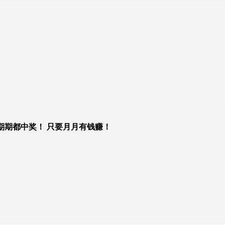
期期都中奖！ 只要月月有钱赚！