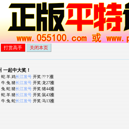
打赏高手
关闭本页
肖中┫一起中大奖！
蛇.羊.鸡
长江发号
开奖:??？
准
牛.兔.猪
长江发号
开奖:龙27
准
兔.蛇.猪
长江发号
开奖:猪44
准
蛇.羊.猪
长江发号
开奖:鼠43
准
牛.兔.蛇
长江发号
开奖:马13
准