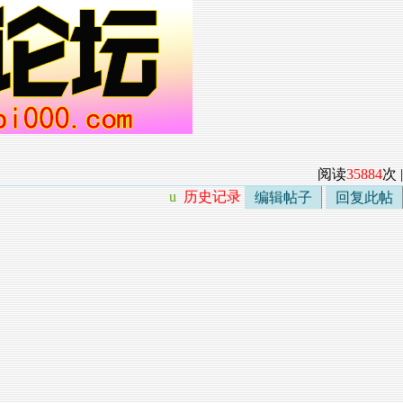
阅读
35884
次 |
u
历史记录
编辑帖子
回复此帖