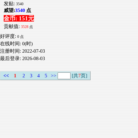
发贴:
3540
威望:
3540
点
金币: 151元
贡献值:
3528
点
好评度:
0 点
在线时间: 0(时)
注册时间:
2022-07-03
最后登录:
2026-08-03
<<
1
2
3
4
5
>>
[共
7
页]