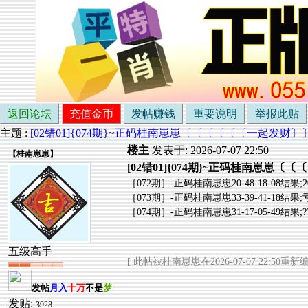
返回论坛
充值金币
发帖赚钱
重要说明
举报此贴
主题 :
[02错01]{074期}~正码桂南崽崽〔〔〔〔〔〔一起发财
楼主
发表于: 2026-07-07 22:50
【
桂南崽崽
】
[02错01]{074期}~正码桂南崽崽
［072期］-正码桂南崽崽20-48-18-08结果;2
［073期］-正码桂南崽崽33-39-41-18结果;
［074期］-正码桂南崽崽31-17-05-49结果;?
五级高手
[ 此帖被桂南崽崽在2026-07-07 22:50重新编
发帖
月入
十万
不是
梦
发贴:
3928