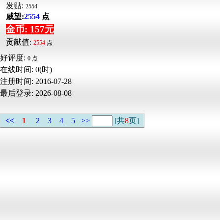
发贴:
2554
威望:
2554
点
金币: 157元
贡献值:
2554
点
好评度:
0 点
在线时间: 0(时)
注册时间:
2016-07-28
最后登录:
2026-08-08
<<
1
2
3
4
5
>>
[共
8
页]