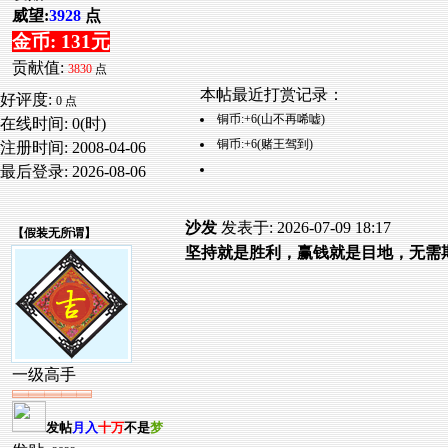
威望:
3928
点
金币: 131元
贡献值:
3830
点
本帖最近打赏记录：
好评度:
0 点
铜币:+6(山不再唏嘘)
在线时间: 0(时)
铜币:+6(赌王驾到)
注册时间:
2008-04-06
最后登录:
2026-08-06
沙发
发表于: 2026-07-09 18:17
【
假装无所谓
】
坚持就是胜利，赢钱就是目地，无需
一级高手
发帖
月入
十万
不是
梦