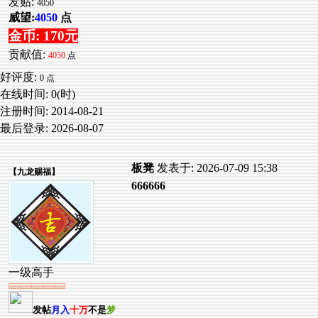
发贴:
4050
威望:
4050
点
金币: 170元
贡献值:
4050
点
好评度:
0 点
在线时间: 0(时)
注册时间:
2014-08-21
最后登录:
2026-08-07
板凳
发表于: 2026-07-09 15:38
【
九龙赐福
】
666666
一级高手
发帖
月入
十万
不是
梦