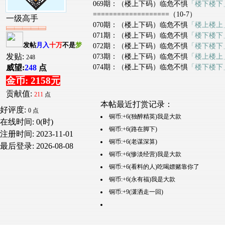
069期：（楼上下码）临危不惧
「楼下楼下
===================（10-7）
一级高手
070期：（楼上下码）临危不惧
「楼上楼上
071期：（楼上下码）临危不惧
「楼下楼下
发帖
月入
十万
不是
梦
072期：（楼上下码）临危不惧
「楼下楼下
发贴:
073期：（楼上下码）临危不惧
「楼上楼上
248
074期：（楼上下码）临危不惧
「楼下楼下
威望:
248
点
金币: 2158元
贡献值:
211
点
本帖最近打赏记录：
好评度:
0 点
铜币:+6(独醉精英)我是大款
在线时间: 0(时)
铜币:+6(路在脚下)
注册时间:
2023-11-01
铜币:+6(老谋深算)
最后登录:
2026-08-08
铜币:+6(惨淡经营)我是大款
铜币:+6(看料的人)吃喝嫖赌靠你了
铜币:+6(永有福)我是大款
铜币:+9(潇洒走一回)