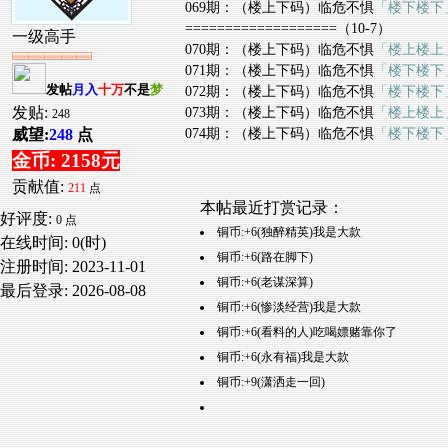
069期：（楼上下码）临危不惧
「楼下楼下
===================（10-7）
一级高手
070期：（楼上下码）临危不惧
「楼上楼上
071期：（楼上下码）临危不惧
「楼下楼下
发帖
月入
十万
不是
梦
072期：（楼上下码）临危不惧
「楼下楼下
发贴:
073期：（楼上下码）临危不惧
「楼上楼上
248
074期：（楼上下码）临危不惧
「楼下楼下
威望:
248
点
金币: 2158元
贡献值:
211
点
本帖最近打赏记录：
好评度:
0 点
铜币:+6(独醉精英)我是大款
在线时间: 0(时)
铜币:+6(路在脚下)
注册时间:
2023-11-01
铜币:+6(老谋深算)
最后登录:
2026-08-08
铜币:+6(惨淡经营)我是大款
铜币:+6(看料的人)吃喝嫖赌靠你了
铜币:+6(永有福)我是大款
铜币:+9(潇洒走一回)