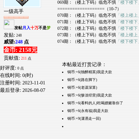
069期：（楼上下码）临危不惧
「楼下楼下
===================（10-7）
一级高手
070期：（楼上下码）临危不惧
「楼上楼上
071期：（楼上下码）临危不惧
「楼下楼下
发帖
月入
十万
不是
梦
072期：（楼上下码）临危不惧
「楼下楼下
发贴:
073期：（楼上下码）临危不惧
「楼上楼上
248
074期：（楼上下码）临危不惧
「楼下楼下
威望:
248
点
金币: 2158元
贡献值:
211
点
本帖最近打赏记录：
好评度:
0 点
铜币:+6(独醉精英)我是大款
在线时间: 0(时)
铜币:+6(路在脚下)
注册时间:
2023-11-01
铜币:+6(老谋深算)
最后登录:
2026-08-07
铜币:+6(惨淡经营)我是大款
铜币:+6(看料的人)吃喝嫖赌靠你了
铜币:+6(永有福)我是大款
铜币:+9(潇洒走一回)