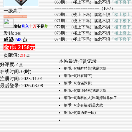
069期：（楼上下码）临危不惧
「楼下楼下
===================（10-7）
一级高手
070期：（楼上下码）临危不惧
「楼上楼上
071期：（楼上下码）临危不惧
「楼下楼下
发帖
月入
十万
不是
梦
072期：（楼上下码）临危不惧
「楼下楼下
发贴:
073期：（楼上下码）临危不惧
「楼上楼上
248
074期：（楼上下码）临危不惧
「楼下楼下
威望:
248
点
金币: 2158元
贡献值:
211
点
本帖最近打赏记录：
好评度:
0 点
铜币:+6(独醉精英)我是大款
在线时间: 0(时)
铜币:+6(路在脚下)
注册时间:
2023-11-01
铜币:+6(老谋深算)
最后登录:
2026-08-08
铜币:+6(惨淡经营)我是大款
铜币:+6(看料的人)吃喝嫖赌靠你了
铜币:+6(永有福)我是大款
铜币:+9(潇洒走一回)