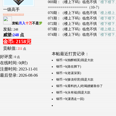
069期：（楼上下码）临危不惧
「楼下楼下
===================（10-7）
一级高手
070期：（楼上下码）临危不惧
「楼上楼上
071期：（楼上下码）临危不惧
「楼下楼下
发帖
月入
十万
不是
梦
072期：（楼上下码）临危不惧
「楼下楼下
发贴:
073期：（楼上下码）临危不惧
「楼上楼上
248
074期：（楼上下码）临危不惧
「楼下楼下
威望:
248
点
金币: 2158元
贡献值:
211
点
本帖最近打赏记录：
好评度:
0 点
铜币:+6(独醉精英)我是大款
在线时间: 0(时)
铜币:+6(路在脚下)
注册时间:
2023-11-01
铜币:+6(老谋深算)
最后登录:
2026-08-06
铜币:+6(惨淡经营)我是大款
铜币:+6(看料的人)吃喝嫖赌靠你了
铜币:+6(永有福)我是大款
铜币:+9(潇洒走一回)