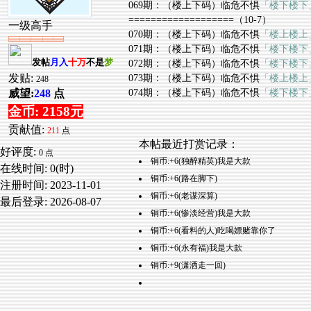
069期：（楼上下码）临危不惧
「楼下楼下
===================（10-7）
一级高手
070期：（楼上下码）临危不惧
「楼上楼上
071期：（楼上下码）临危不惧
「楼下楼下
发帖
月入
十万
不是
梦
072期：（楼上下码）临危不惧
「楼下楼下
发贴:
073期：（楼上下码）临危不惧
「楼上楼上
248
074期：（楼上下码）临危不惧
「楼下楼下
威望:
248
点
金币: 2158元
贡献值:
211
点
本帖最近打赏记录：
好评度:
0 点
铜币:+6(独醉精英)我是大款
在线时间: 0(时)
铜币:+6(路在脚下)
注册时间:
2023-11-01
铜币:+6(老谋深算)
最后登录:
2026-08-07
铜币:+6(惨淡经营)我是大款
铜币:+6(看料的人)吃喝嫖赌靠你了
铜币:+6(永有福)我是大款
铜币:+9(潇洒走一回)