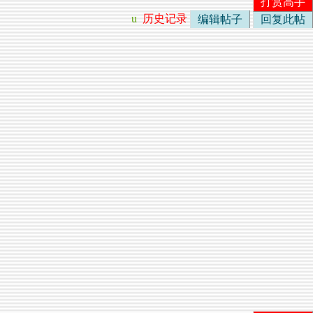
打赏高手
u
历史记录
编辑帖子
回复此帖