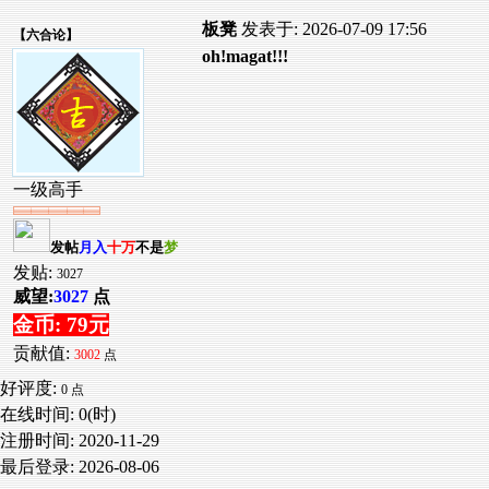
板凳
发表于: 2026-07-09 17:56
【
六合论
】
oh!magat!!!
一级高手
发帖
月入
十万
不是
梦
发贴:
3027
威望:
3027
点
金币: 79元
贡献值:
3002
点
好评度:
0 点
在线时间: 0(时)
注册时间:
2020-11-29
最后登录:
2026-08-06