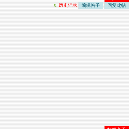
u
历史记录
编辑帖子
回复此帖