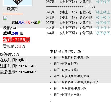
069期：（楼上下码）临危不惧
「楼下楼下
===================（10-7）
一级高手
070期：（楼上下码）临危不惧
「楼上楼上
071期：（楼上下码）临危不惧
「楼下楼下
发帖
月入
十万
不是
梦
072期：（楼上下码）临危不惧
「楼下楼下
发贴:
073期：（楼上下码）临危不惧
「楼上楼上
248
074期：（楼上下码）临危不惧
「楼下楼下
威望:
248
点
金币: 2158元
贡献值:
211
点
本帖最近打赏记录：
好评度:
0 点
铜币:+6(独醉精英)我是大款
在线时间: 0(时)
铜币:+6(路在脚下)
注册时间:
2023-11-01
铜币:+6(老谋深算)
最后登录:
2026-08-07
铜币:+6(惨淡经营)我是大款
铜币:+6(看料的人)吃喝嫖赌靠你了
铜币:+6(永有福)我是大款
铜币:+9(潇洒走一回)