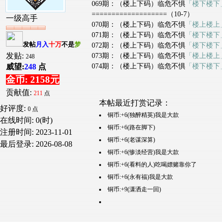
069期：（楼上下码）临危不惧
「楼下楼下
===================（10-7）
一级高手
070期：（楼上下码）临危不惧
「楼上楼上
071期：（楼上下码）临危不惧
「楼下楼下
发帖
月入
十万
不是
梦
072期：（楼上下码）临危不惧
「楼下楼下
发贴:
073期：（楼上下码）临危不惧
「楼上楼上
248
074期：（楼上下码）临危不惧
「楼下楼下
威望:
248
点
金币: 2158元
贡献值:
211
点
本帖最近打赏记录：
好评度:
0 点
铜币:+6(独醉精英)我是大款
在线时间: 0(时)
铜币:+6(路在脚下)
注册时间:
2023-11-01
铜币:+6(老谋深算)
最后登录:
2026-08-08
铜币:+6(惨淡经营)我是大款
铜币:+6(看料的人)吃喝嫖赌靠你了
铜币:+6(永有福)我是大款
铜币:+9(潇洒走一回)