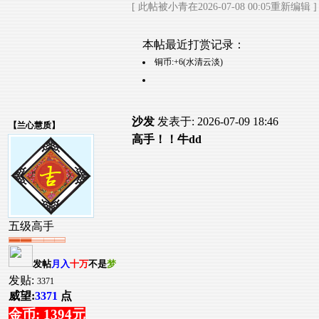
[ 此帖被小青在2026-07-08 00:05重新编辑 ]
本帖最近打赏记录：
铜币:+6(水清云淡)
沙发
发表于: 2026-07-09 18:46
【
兰心慧质
】
高手！！牛dd
五级高手
发帖
月入
十万
不是
梦
发贴:
3371
威望:
3371
点
金币: 1394元