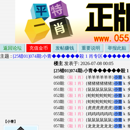
返回论坛
充值金币
发帖赚钱
重要说明
举报此贴
主题 :
[25错01]074期:小青◆◆◆◆◆◆殺 1 肖专区◆◆◆◆
楼主
发表于: 2026-07-08 00:05
[25错01]074期:小青◆◆◆◆◆◆
049期:
《殺 1 肖》
{羊羊羊羊羊羊}
小青
k :
050期:
《殺 1 肖》
{猪猪猪猪猪猪}
小青
k :
051期:
《殺 1 肖》
{鼠鼠鼠鼠鼠鼠}
小青
k :
052期:
《殺 1 肖》
{蛇蛇蛇蛇蛇蛇}
小青
k :
053期:
《殺 1 肖》
{蛇蛇蛇蛇蛇蛇}
小青
k :
054期:
《殺 1 肖》
{虎虎虎虎虎虎}
小青
k :
055期:
《殺 1 肖》
{鸡鸡鸡鸡鸡鸡}
小青
k :
056期:
《殺 1 肖》
{鼠鼠鼠鼠鼠鼠}
小青
k :
【
小青
】
057期:
《殺 1 肖》
{龙龙龙龙龙龙}
小青
k :