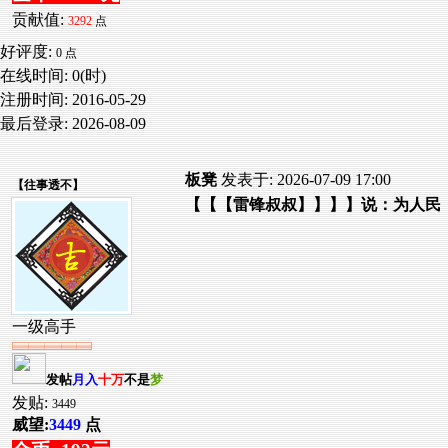
贡献值:
3292
点
好评度:
0 点
在线时间: 0(时)
注册时间:
2016-05-29
最后登录:
2026-08-09
板凳
发表于: 2026-07-09 17:00
【
往事透不
】
【【【雷锋叔叔】】】】说：为人民【
一级高手
发帖
月入
十万
不是
梦
发贴:
3449
威望:
3449
点