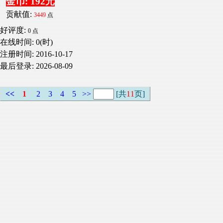
金币: 192元
贡献值:
3449
点
好评度:
0 点
在线时间: 0(时)
注册时间:
2016-10-17
最后登录:
2026-08-09
<<
1
2
3
4
5
>>
[共
11
页]