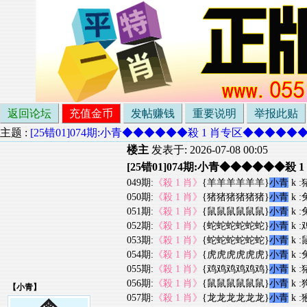
返回论坛
充值金币
发帖赚钱
重要说明
举报此贴
主题 :
[25错01]074期:小青◆◆◆◆◆◆殺 1 肖专区◆◆◆◆
楼主
发表于: 2026-07-08 00:05
[25错01]074期:小青◆◆◆◆◆◆
049期:
《殺 1 肖》
{羊羊羊羊羊羊}
小青
k :
050期:
《殺 1 肖》
{猪猪猪猪猪猪}
小青
k :
051期:
《殺 1 肖》
{鼠鼠鼠鼠鼠鼠}
小青
k :
052期:
《殺 1 肖》
{蛇蛇蛇蛇蛇蛇}
小青
k :
053期:
《殺 1 肖》
{蛇蛇蛇蛇蛇蛇}
小青
k :
054期:
《殺 1 肖》
{虎虎虎虎虎虎}
小青
k :
055期:
《殺 1 肖》
{鸡鸡鸡鸡鸡鸡}
小青
k :
056期:
《殺 1 肖》
{鼠鼠鼠鼠鼠鼠}
小青
k :
【
小青
】
057期:
《殺 1 肖》
{龙龙龙龙龙龙}
小青
k :