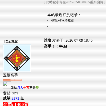
[ 此帖被小青在2026-07-08 00:05重新编辑 ]
本帖最近打赏记录：
铜币:+6(水清云淡)
沙发
发表于: 2026-07-09 18:46
【
兰心慧质
】
高手！！牛dd
五级高手
发帖
月入
十万
不是
梦
发贴:
3371
威望:
3371
点
金币: 1400元