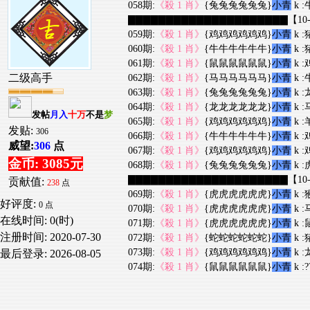
058期:
《殺 1 肖》
{兔兔兔兔兔兔}
小青
k :
▇▇▇▇▇▇▇▇▇▇▇▇▇▇▇▇▇▇▇▇▇【10-
059期:
《殺 1 肖》
{鸡鸡鸡鸡鸡鸡}
小青
k :
060期:
《殺 1 肖》
{牛牛牛牛牛牛}
小青
k :
061期:
《殺 1 肖》
{鼠鼠鼠鼠鼠鼠}
小青
k :
二级高手
062期:
《殺 1 肖》
{马马马马马马}
小青
k :
063期:
《殺 1 肖》
{兔兔兔兔兔兔}
小青
k :
064期:
《殺 1 肖》
{龙龙龙龙龙龙}
小青
k :
发帖
月入
十万
不是
梦
065期:
《殺 1 肖》
{鸡鸡鸡鸡鸡鸡}
小青
k :
发贴:
306
066期:
《殺 1 肖》
{牛牛牛牛牛牛}
小青
k :
威望:
306
点
067期:
《殺 1 肖》
{鸡鸡鸡鸡鸡鸡}
小青
k :
金币: 3085元
068期:
《殺 1 肖》
{兔兔兔兔兔兔}
小青
k :
▇▇▇▇▇▇▇▇▇▇▇▇▇▇▇▇▇▇▇▇▇【10
贡献值:
238
点
069期:
《殺 1 肖》
{虎虎虎虎虎虎}
小青
k :
好评度:
0 点
070期:
《殺 1 肖》
{虎虎虎虎虎虎}
小青
k :
在线时间: 0(时)
071期:
《殺 1 肖》
{虎虎虎虎虎虎}
小青
k :
注册时间:
2020-07-30
072期:
《殺 1 肖》
{蛇蛇蛇蛇蛇蛇}
小青
k :
073期:
《殺 1 肖》
{鸡鸡鸡鸡鸡鸡}
小青
k :
最后登录:
2026-08-05
074期:
《殺 1 肖》
{鼠鼠鼠鼠鼠鼠}
小青
k :