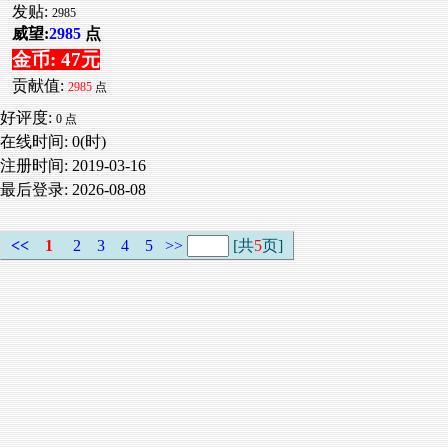
发贴:
2985
威望:
2985
点
金币: 47元
贡献值:
2985
点
好评度:
0 点
在线时间: 0(时)
注册时间:
2019-03-16
最后登录:
2026-08-08
<<
1
2
3
4
5
>>
[共
5
页]