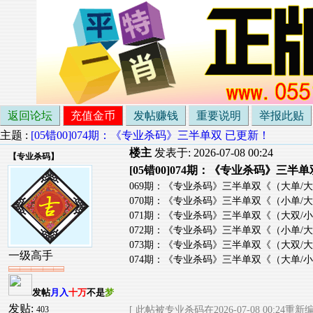
返回论坛
充值金币
发帖赚钱
重要说明
举报此贴
主题 :
[05错00]074期：《专业杀码》三半单双 已更新！
楼主
发表于: 2026-07-08 00:24
【
专业杀码
】
[05错00]074期：《专业杀码》三半
069期：《专业杀码》三半单双《（大单/大
070期：《专业杀码》三半单双《（小单/大
071期：《专业杀码》三半单双《（大双/小
072期：《专业杀码》三半单双《（小单/大
073期：《专业杀码》三半单双《（大双/大
一级高手
074期：《专业杀码》三半单双《（大单/小
发帖
月入
十万
不是
梦
发贴:
[ 此帖被专业杀码在2026-07-08 00:24重新编
403