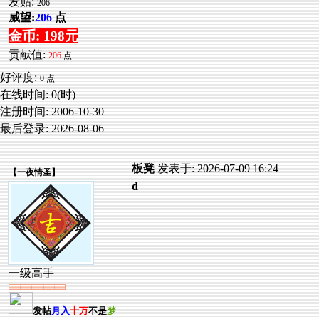
发贴:
206
威望:
206
点
金币: 198元
贡献值:
206
点
好评度:
0 点
在线时间: 0(时)
注册时间:
2006-10-30
最后登录:
2026-08-06
板凳
发表于: 2026-07-09 16:24
【
一夜情圣
】
d
一级高手
发帖
月入
十万
不是
梦