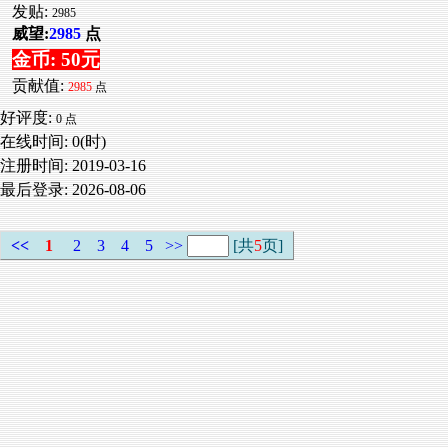
发贴:
2985
威望:
2985
点
金币: 50元
贡献值:
2985
点
好评度:
0 点
在线时间: 0(时)
注册时间:
2019-03-16
最后登录:
2026-08-06
<<
1
2
3
4
5
>>
[共
5
页]