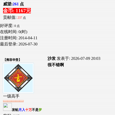
威望:
261
点
金币: 1167元
贡献值:
237
点
好评度:
0 点
在线时间: 0(时)
注册时间:
2014-04-11
最后登录:
2026-07-30
沙发
发表于: 2026-07-09 20:03
【
雍容华贵
】
很不错啊
一级高手
发帖
月入
十万
不是
梦