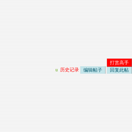
打赏高手
u
历史记录
编辑帖子
回复此帖