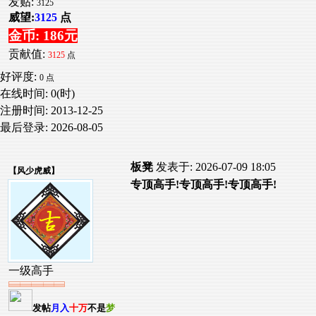
发贴:
3125
威望:
3125
点
金币: 186元
贡献值:
3125
点
好评度:
0 点
在线时间: 0(时)
注册时间:
2013-12-25
最后登录:
2026-08-05
板凳
发表于: 2026-07-09 18:05
【
风少虎威
】
专顶高手!专顶高手!专顶高手!
一级高手
发帖
月入
十万
不是
梦