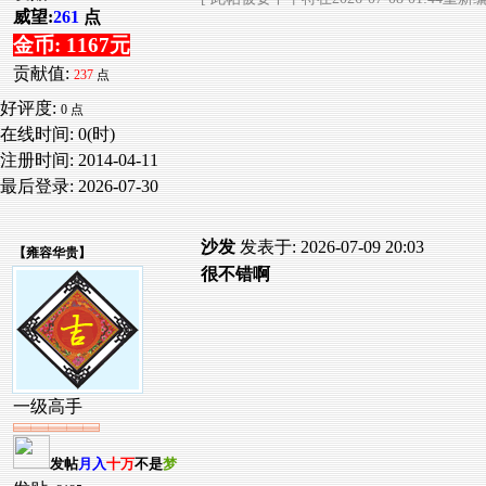
威望:
261
点
金币: 1167元
贡献值:
237
点
好评度:
0 点
在线时间: 0(时)
注册时间:
2014-04-11
最后登录:
2026-07-30
沙发
发表于: 2026-07-09 20:03
【
雍容华贵
】
很不错啊
一级高手
发帖
月入
十万
不是
梦