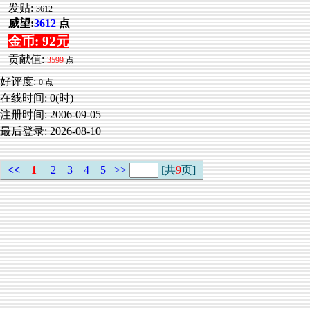
发贴:
3612
威望:
3612
点
金币: 92元
贡献值:
3599
点
好评度:
0 点
在线时间: 0(时)
注册时间:
2006-09-05
最后登录:
2026-08-10
<<
1
2
3
4
5
>>
[共
9
页]