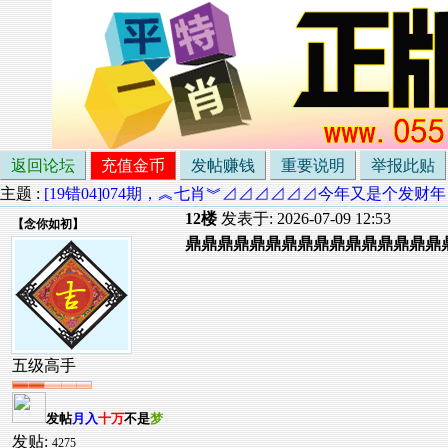
返回论坛
充值金币
发帖赚钱
重要说明
举报此贴
主题 :
[19错04]074期，︽七肖︾⊿⊿⊿⊿⊿⊿今年又是个发
12楼
发表于: 2026-07-09 12:53
【
念你如初
】
鼎鼎鼎鼎鼎鼎鼎鼎鼎鼎鼎鼎鼎鼎鼎鼎
五级高手
发帖
月入
十万
不是
梦
发贴:
4275