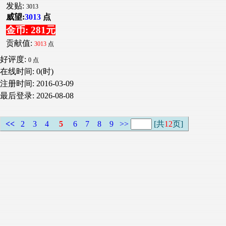
发贴:
3013
威望:
3013
点
金币: 281元
贡献值:
3013
点
好评度:
0 点
在线时间: 0(时)
注册时间:
2016-03-09
最后登录:
2026-08-08
<<
2
3
4
5
6
7
8
9
>>
[共
12
页]