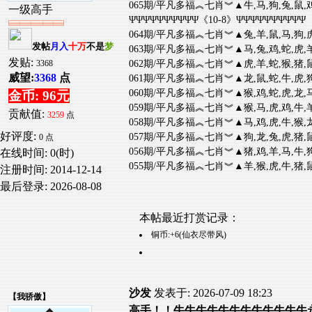
065期/平凡多福︽七肖︾▲牛,马,狗,兔,鼠,鸡
一级高手
ΨΨΨΨΨΨΨΨΨΨ《10-8》ΨΨΨΨΨΨΨΨΨΨ
064期/平凡多福︽七肖︾▲兔,羊,鼠,马,狗,虎
发帖
月入
十万
不是
梦
063期/平凡多福︽七肖︾▲马,兔,鸡,蛇,虎,羊
发贴:
062期/平凡多福︽七肖︾▲虎,羊,蛇,猴,猪,鼠
3368
威望:
3368
点
061期/平凡多福︽七肖︾▲龙,鼠,蛇,牛,虎,狗
060期/平凡多福︽七肖︾▲猴,鸡,蛇,虎,龙,马
金币: 96元
059期/平凡多福︽七肖︾▲猴,马,虎,鸡,牛,羊
贡献值:
3259
点
058期/平凡多福︽七肖︾▲马,鸡,虎,牛,猴,龙
好评度:
057期/平凡多福︽七肖︾▲狗,龙,兔,虎,猪,鼠
0 点
056期/平凡多福︽七肖︾▲猪,鸡,羊,马,牛,狗
在线时间: 0(时)
055期/平凡多福︽七肖︾▲羊,猴,虎,牛,猪,鼠
注册时间:
2014-12-14
最后登录:
2026-08-08
本帖最近打赏记录：
铜币:+6(仙衣尽带风)
沙发
发表于: 2026-07-09 18:23
【
我骄傲
】
高手！！牛牛牛牛牛牛牛牛牛牛牛牛永远