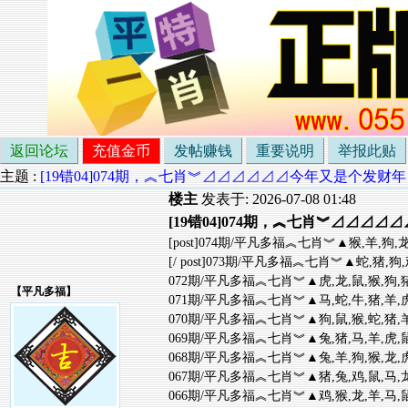
返回论坛
充值金币
发帖赚钱
重要说明
举报此贴
主题 :
[19错04]074期，︽七肖︾⊿⊿⊿⊿⊿⊿今年又是个发
楼主
发表于: 2026-07-08 01:48
[19错04]074期，︽七肖︾⊿⊿
[post]074期/平凡多福︽七肖︾▲猴,羊,狗,龙,
[/ post]073期/平凡多福︽七肖︾▲蛇,猪,狗,
072期/平凡多福︽七肖︾▲虎,龙,鼠,猴,狗,猪
【
平凡多福
】
071期/平凡多福︽七肖︾▲马,蛇,牛,猪,羊,虎
070期/平凡多福︽七肖︾▲狗,鼠,猴,蛇,猪,羊
069期/平凡多福︽七肖︾▲兔,猪,马,羊,虎,鼠
068期/平凡多福︽七肖︾▲兔,羊,狗,猴,龙,虎
067期/平凡多福︽七肖︾▲猪,兔,鸡,鼠,马,龙
066期/平凡多福︽七肖︾▲鸡,猴,龙,羊,马,鼠