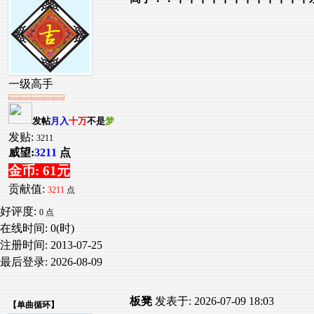
一级高手
发帖
月入
十万
不是
梦
发贴:
3211
威望:
3211
点
金币: 61元
贡献值:
3211
点
好评度:
0 点
在线时间: 0(时)
注册时间:
2013-07-25
最后登录:
2026-08-09
板凳
发表于: 2026-07-09 18:03
【
单曲循环
】