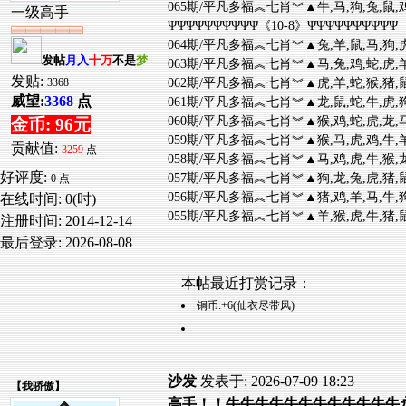
065期/平凡多福︽七肖︾▲牛,马,狗,兔,鼠,鸡
一级高手
ΨΨΨΨΨΨΨΨΨΨ《10-8》ΨΨΨΨΨΨΨΨΨΨ
064期/平凡多福︽七肖︾▲兔,羊,鼠,马,狗,虎
发帖
月入
十万
不是
梦
063期/平凡多福︽七肖︾▲马,兔,鸡,蛇,虎,羊
发贴:
062期/平凡多福︽七肖︾▲虎,羊,蛇,猴,猪,鼠
3368
威望:
3368
点
061期/平凡多福︽七肖︾▲龙,鼠,蛇,牛,虎,狗
060期/平凡多福︽七肖︾▲猴,鸡,蛇,虎,龙,马
金币: 96元
059期/平凡多福︽七肖︾▲猴,马,虎,鸡,牛,羊
贡献值:
3259
点
058期/平凡多福︽七肖︾▲马,鸡,虎,牛,猴,龙
好评度:
057期/平凡多福︽七肖︾▲狗,龙,兔,虎,猪,鼠
0 点
056期/平凡多福︽七肖︾▲猪,鸡,羊,马,牛,狗
在线时间: 0(时)
055期/平凡多福︽七肖︾▲羊,猴,虎,牛,猪,鼠
注册时间:
2014-12-14
最后登录:
2026-08-08
本帖最近打赏记录：
铜币:+6(仙衣尽带风)
沙发
发表于: 2026-07-09 18:23
【
我骄傲
】
高手！！牛牛牛牛牛牛牛牛牛牛牛牛永远