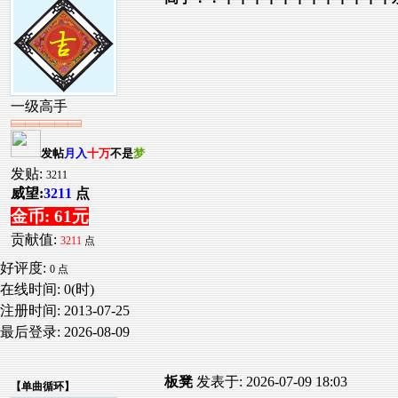
一级高手
发帖
月入
十万
不是
梦
发贴:
3211
威望:
3211
点
金币: 61元
贡献值:
3211
点
好评度:
0 点
在线时间: 0(时)
注册时间:
2013-07-25
最后登录:
2026-08-09
板凳
发表于: 2026-07-09 18:03
【
单曲循环
】