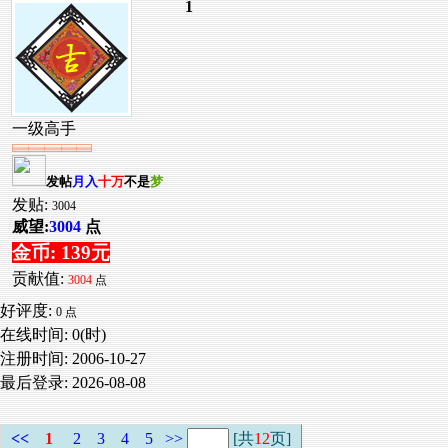
1
一级高手
发帖
月入
十万
不是
梦
发贴:
3004
威望:
3004
点
金币: 139元
贡献值:
3004
点
好评度:
0 点
在线时间: 0(时)
注册时间:
2006-10-27
最后登录:
2026-08-08
<<
1
2
3
4
5
>>
[共
12
页]