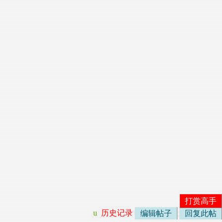
打赏高手
u
历史记录
编辑帖子
回复此帖