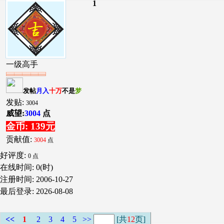
1
一级高手
发帖
月入
十万
不是
梦
发贴:
3004
威望:
3004
点
金币: 139元
贡献值:
3004
点
好评度:
0 点
在线时间: 0(时)
注册时间:
2006-10-27
最后登录:
2026-08-08
<<
1
2
3
4
5
>>
[共
12
页]