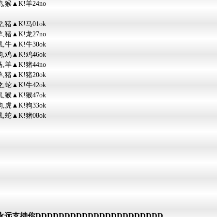
,猴▲K!羊24no
,猪▲K!马01ok
,猪▲K!龙27no
,牛▲K!牛30ok
,鸡▲K!鸡46ok
,羊▲K!猪44no
,猪▲K!猪20ok
,蛇▲K!牛42ok
,猴▲K!猴47ok
,虎▲K!狗33ok
,蛇▲K!猪08ok
支持你DDDDDDDDDDDDDDDDDDDDDD