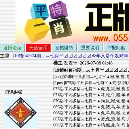
返回论坛
充值金币
发帖赚钱
重要说明
举报此贴
主题 :
[19错04]074期，︽七肖︾⊿⊿⊿⊿⊿⊿今年又是个发
楼主
发表于: 2026-07-08 01:48
[19错04]074期，︽七肖︾⊿⊿
[post]074期/平凡多福︽七肖︾▲猴,羊,狗,龙,
[/ post]073期/平凡多福︽七肖︾▲蛇,猪,狗,
072期/平凡多福︽七肖︾▲虎,龙,鼠,猴,狗,猪
【
平凡多福
】
071期/平凡多福︽七肖︾▲马,蛇,牛,猪,羊,虎
070期/平凡多福︽七肖︾▲狗,鼠,猴,蛇,猪,羊
069期/平凡多福︽七肖︾▲兔,猪,马,羊,虎,鼠
068期/平凡多福︽七肖︾▲兔,羊,狗,猴,龙,虎
067期/平凡多福︽七肖︾▲猪,兔,鸡,鼠,马,龙
066期/平凡多福︽七肖︾▲鸡,猴,龙,羊,马,鼠