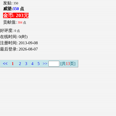
发贴:
350
威望:
350
点
金币: 203元
贡献值:
304
点
好评度:
0 点
在线时间: 0(时)
注册时间:
2013-09-08
最后登录:
2026-08-07
<<
1
2
3
4
5
>>
[共
13
页]