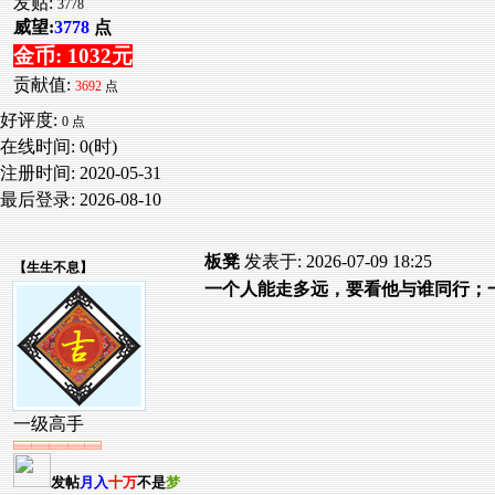
发贴:
3778
威望:
3778
点
金币: 1032元
贡献值:
3692
点
好评度:
0 点
在线时间: 0(时)
注册时间:
2020-05-31
最后登录:
2026-08-10
板凳
发表于: 2026-07-09 18:25
【
生生不息
】
一个人能走多远，要看他与谁同行；
一级高手
发帖
月入
十万
不是
梦