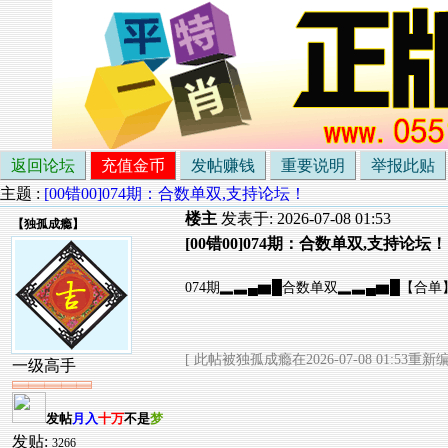
返回论坛
充值金币
发帖赚钱
重要说明
举报此贴
主题 :
[00错00]074期：合数单双,支持论坛！
楼主
发表于: 2026-07-08 01:53
【
独孤成瘾
】
[00错00]074期：合数单双,支持论坛！
074期▂▃▄▆█合数单双▂▃▄▆█【合单
[ 此帖被独孤成瘾在2026-07-08 01:53重新编
一级高手
发帖
月入
十万
不是
梦
发贴:
3266