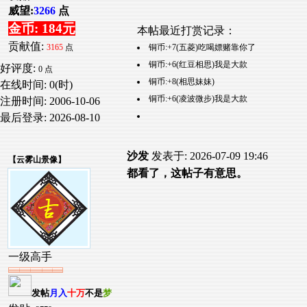
威望:
3266
点
金币: 184元
本帖最近打赏记录：
贡献值:
铜币:+7(五菱)吃喝嫖赌靠你了
3165
点
铜币:+6(红豆相思)我是大款
好评度:
0 点
铜币:+8(相思妹妹)
在线时间: 0(时)
铜币:+6(凌波微步)我是大款
注册时间:
2006-10-06
最后登录:
2026-08-10
沙发
发表于: 2026-07-09 19:46
【
云雾山景像
】
都看了，这帖子有意思。
一级高手
发帖
月入
十万
不是
梦