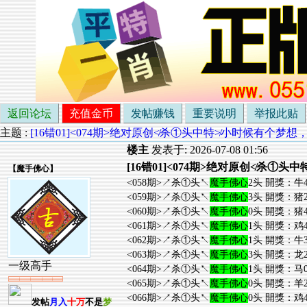
返回论坛
充值金币
发帖赚钱
重要说明
举报此贴
主题 :
[16错01]<074期>绝对原创≮杀①头中特≯小时候有个
楼主
发表于: 2026-07-08 01:56
[16错01]<074期>绝对原创≮杀
【
魔手佛心
】
<058期>↗杀①头↖
魔手佛心
2头 開獎：牛4
<059期>↗杀①头↖
魔手佛心
3头 開獎：猪2
<060期>↗杀①头↖
魔手佛心
0头 開獎：猪4
<061期>↗杀①头↖
魔手佛心
1头 開獎：鸡4
<062期>↗杀①头↖
魔手佛心
1头 開獎：牛3
<063期>↗杀①头↖
魔手佛心
3头 開獎：龙2
一级高手
<064期>↗杀①头↖
魔手佛心
1头 開獎：马0
<065期>↗杀①头↖
魔手佛心
0头 開獎：羊2
<066期>↗杀①头↖
魔手佛心
0头 開獎：鸡4
发帖
月入
十万
不是
梦