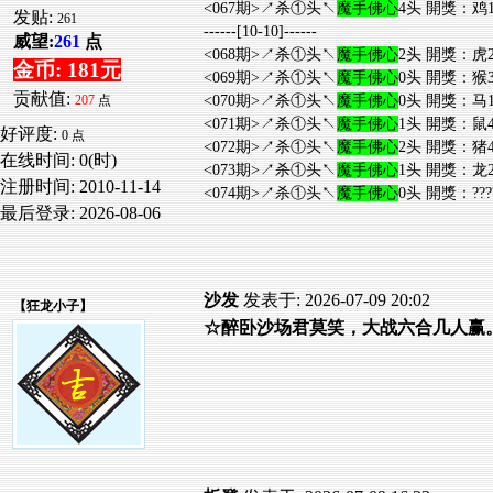
<067期>↗杀①头↖
魔手佛心
4头 開獎：鸡1
发贴:
261
------[10-10]------
威望:
261
点
<068期>↗杀①头↖
魔手佛心
2头 開獎：虎2
金币: 181元
<069期>↗杀①头↖
魔手佛心
0头 開獎：猴3
贡献值:
<070期>↗杀①头↖
魔手佛心
0头 開獎：马1
207
点
<071期>↗杀①头↖
魔手佛心
1头 開獎：鼠4
好评度:
0 点
<072期>↗杀①头↖
魔手佛心
2头 開獎：猪4
在线时间: 0(时)
<073期>↗杀①头↖
魔手佛心
1头 開獎：龙2
注册时间:
2010-11-14
<074期>↗杀①头↖
魔手佛心
0头 開獎：???
最后登录:
2026-08-06
沙发
发表于: 2026-07-09 20:02
【
狂龙小子
】
☆醉卧沙场君莫笑，大战六合几人赢