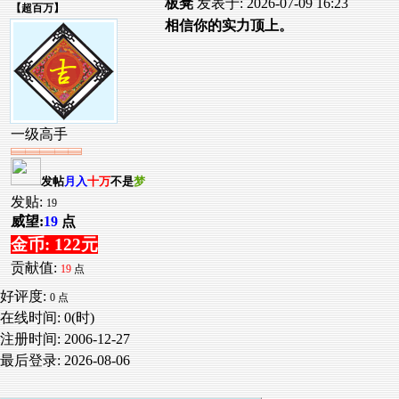
板凳
发表于: 2026-07-09 16:23
【
超百万
】
相信你的实力顶上。
一级高手
发帖
月入
十万
不是
梦
发贴:
19
威望:
19
点
金币: 122元
贡献值:
19
点
好评度:
0 点
在线时间: 0(时)
注册时间:
2006-12-27
最后登录:
2026-08-06