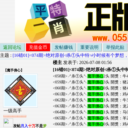
返回论坛
充值金币
发帖赚钱
重要说明
举报此贴
主题 :
[16错01]<074期>绝对原创≮杀①头中特≯小时候有个
楼主
发表于: 2026-07-08 01:56
[16错01]<074期>绝对原创≮杀
【
魔手佛心
】
<058期>↗杀①头↖
魔手佛心
2头 開獎：牛4
<059期>↗杀①头↖
魔手佛心
3头 開獎：猪2
<060期>↗杀①头↖
魔手佛心
0头 開獎：猪4
<061期>↗杀①头↖
魔手佛心
1头 開獎：鸡4
<062期>↗杀①头↖
魔手佛心
1头 開獎：牛3
<063期>↗杀①头↖
魔手佛心
3头 開獎：龙2
一级高手
<064期>↗杀①头↖
魔手佛心
1头 開獎：马0
<065期>↗杀①头↖
魔手佛心
0头 開獎：羊2
<066期>↗杀①头↖
魔手佛心
0头 開獎：鸡4
发帖
月入
十万
不是
梦