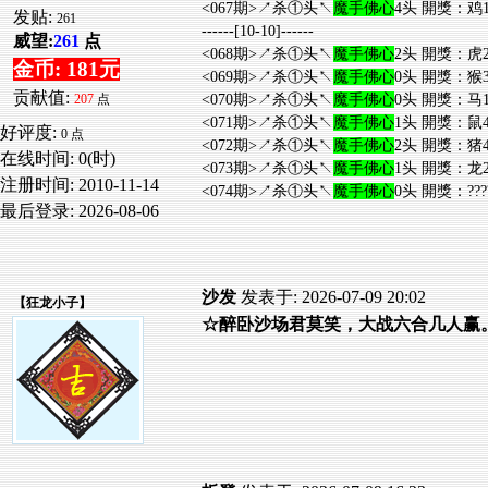
<067期>↗杀①头↖
魔手佛心
4头 開獎：鸡1
发贴:
261
------[10-10]------
威望:
261
点
<068期>↗杀①头↖
魔手佛心
2头 開獎：虎2
金币: 181元
<069期>↗杀①头↖
魔手佛心
0头 開獎：猴3
贡献值:
<070期>↗杀①头↖
魔手佛心
0头 開獎：马1
207
点
<071期>↗杀①头↖
魔手佛心
1头 開獎：鼠4
好评度:
0 点
<072期>↗杀①头↖
魔手佛心
2头 開獎：猪4
在线时间: 0(时)
<073期>↗杀①头↖
魔手佛心
1头 開獎：龙2
注册时间:
2010-11-14
<074期>↗杀①头↖
魔手佛心
0头 開獎：???
最后登录:
2026-08-06
沙发
发表于: 2026-07-09 20:02
【
狂龙小子
】
☆醉卧沙场君莫笑，大战六合几人赢