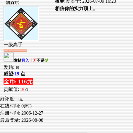
板凳
发表于: 2026-07-09 16:23
【
超百万
】
相信你的实力顶上。
一级高手
发帖
月入
十万
不是
梦
发贴:
19
威望:
19
点
金币: 116元
贡献值:
19
点
好评度:
0 点
在线时间: 0(时)
注册时间:
2006-12-27
最后登录:
2026-08-08