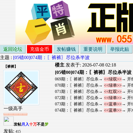
返回论坛
充值金币
发帖赚钱
重要说明
举报此贴
主题 :
[05错00]074期：〖裤裤〗尽位杀半波
楼主
发表于: 2026-07-08 02:18
【
裤裤
】
[05错00]074期：〖裤裤〗尽位杀半波
069期：〖裤裤〗尽位杀→
<<绿双>>
→ 开
070期：〖裤裤〗尽位杀→
<<绿单>>
→ 开
071期：〖裤裤〗尽位杀→
<<红双>>
→ 开
072期：〖裤裤〗尽位杀→
<<绿单>>
→ 开
073期：〖裤裤〗尽位杀→
<<蓝单>>
→ 开
一级高手
074期：〖裤裤〗尽位杀→
<<蓝单>>
→ 开
发帖
月入
十万
不是
梦
发贴:
415