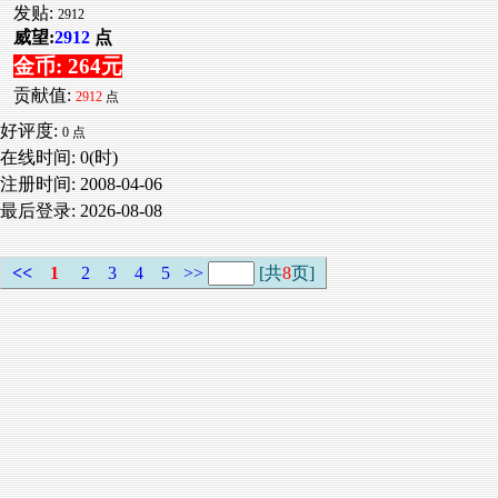
发贴:
2912
威望:
2912
点
金币: 264元
贡献值:
2912
点
好评度:
0 点
在线时间: 0(时)
注册时间:
2008-04-06
最后登录:
2026-08-08
<<
1
2
3
4
5
>>
[共
8
页]