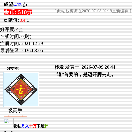
威望:
415
点
[ 此帖被裤裤在2026-07-08 02:18重新编辑 ]
金币: 510元
贡献值:
361
点
好评度:
0 点
在线时间: 0(时)
注册时间:
2021-12-29
最后登录:
2026-08-05
沙发
发表于: 2026-07-09 20:44
【
准支持
】
“道”首要的，是迈开脚去走。
一级高手
发帖
月入
十万
不是
梦