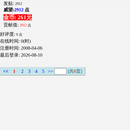
发贴:
2912
威望:
2912
点
金币: 261元
贡献值:
2912
点
好评度:
0 点
在线时间: 0(时)
注册时间:
2008-04-06
最后登录:
2026-08-10
<<
1
2
3
4
5
>>
[共
8
页]