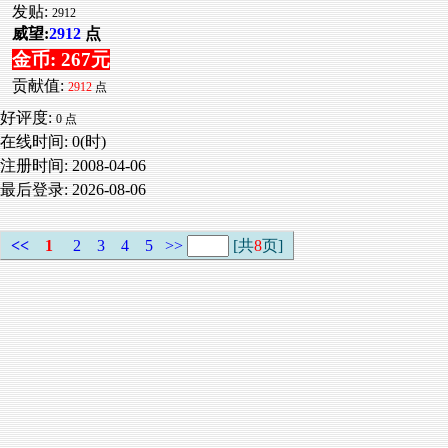
发贴:
2912
威望:
2912
点
金币: 267元
贡献值:
2912
点
好评度:
0 点
在线时间: 0(时)
注册时间:
2008-04-06
最后登录:
2026-08-06
<<
1
2
3
4
5
>>
[共
8
页]