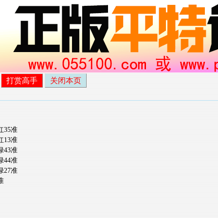
打赏高手
关闭本页
红35准
红13准
绿43准
绿44准
绿27准
准