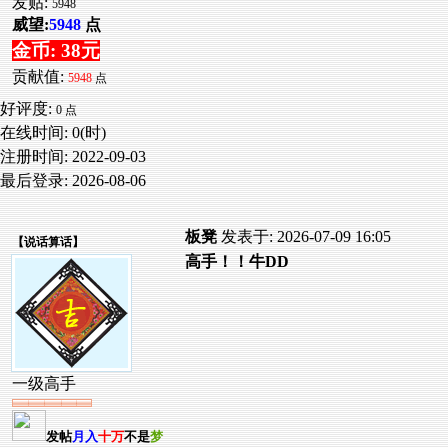
发贴:
5948
威望:
5948
点
金币: 38元
贡献值:
5948
点
好评度:
0 点
在线时间: 0(时)
注册时间:
2022-09-03
最后登录:
2026-08-06
板凳
发表于: 2026-07-09 16:05
【
说话算话
】
高手！！牛DD
一级高手
发帖
月入
十万
不是
梦