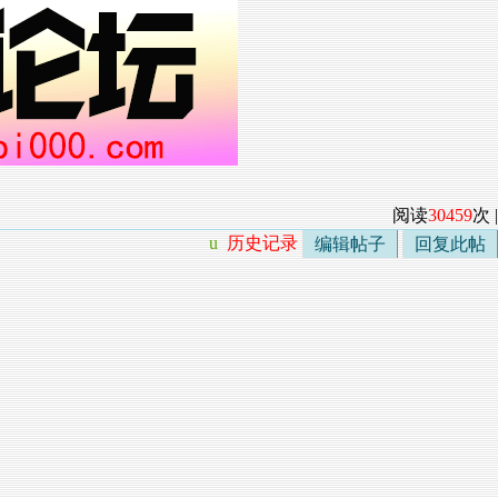
阅读
30459
次 |
u
历史记录
编辑帖子
回复此帖