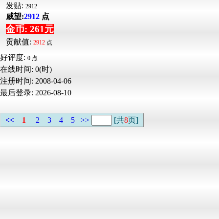
发贴:
2912
威望:
2912
点
金币: 261元
贡献值:
2912
点
好评度:
0 点
在线时间: 0(时)
注册时间:
2008-04-06
最后登录:
2026-08-10
<<
1
2
3
4
5
>>
[共
8
页]