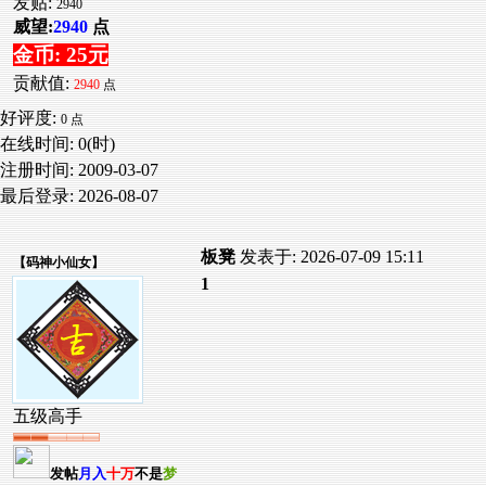
发贴:
2940
威望:
2940
点
金币: 25元
贡献值:
2940
点
好评度:
0 点
在线时间: 0(时)
注册时间:
2009-03-07
最后登录:
2026-08-07
板凳
发表于: 2026-07-09 15:11
【
码神小仙女
】
1
五级高手
发帖
月入
十万
不是
梦