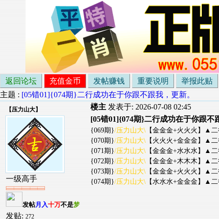
返回论坛
充值金币
发帖赚钱
重要说明
举报此贴
主题 :
[05错01]{074期}二行成功在于你跟不跟我，更新。
楼主
发表于: 2026-07-08 02:45
【
压力山大
】
[05错01]{074期}二行成功在于你跟
{069期}
/压力山大\
【金金金+火火火】▲二行▲
{070期}
/压力山大\
【火火火+金金金】▲二行▲
{071期}
/压力山大\
【金金金+水水水】▲二行▲
{072期}
/压力山大\
【金金金+木木木】▲二行▲
{073期}
/压力山大\
【金金金+火火火】▲二行▲
一级高手
{074期}
/压力山大\
【水水水+金金金】▲二行▲
发帖
月入
十万
不是
梦
发贴:
272