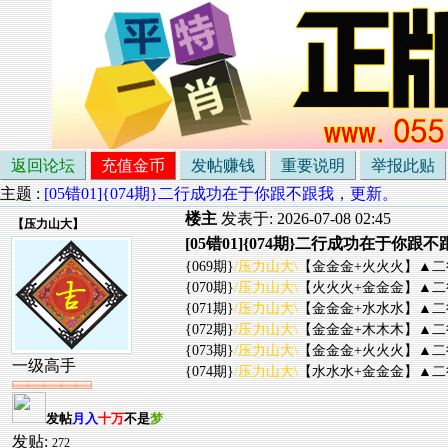
返回论坛
充值金币
发帖赚钱
重要说明
举报此贴
主题 :
[05错01]{074期}二行成功在于你跟不跟我，更新。
楼主
发表于: 2026-07-08 02:45
【
压力山大
】
[05错01]{074期}二行成功在于你跟
{069期}
/压力山大\
【金金金+火火火】▲二行▲
{070期}
/压力山大\
【火火火+金金金】▲二行▲
{071期}
/压力山大\
【金金金+水水水】▲二行▲
{072期}
/压力山大\
【金金金+木木木】▲二行▲
{073期}
/压力山大\
【金金金+火火火】▲二行▲
一级高手
{074期}
/压力山大\
【水水水+金金金】▲二行▲
发帖
月入
十万
不是
梦
发贴:
272