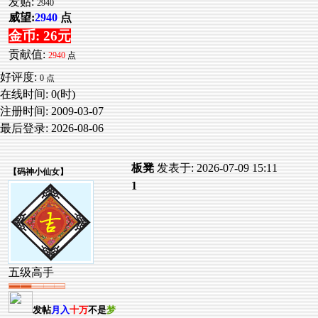
发贴:
2940
威望:
2940
点
金币: 26元
贡献值:
2940
点
好评度:
0 点
在线时间: 0(时)
注册时间:
2009-03-07
最后登录:
2026-08-06
板凳
发表于: 2026-07-09 15:11
【
码神小仙女
】
1
五级高手
发帖
月入
十万
不是
梦