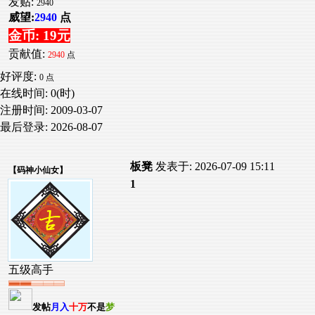
发贴:
2940
威望:
2940
点
金币: 19元
贡献值:
2940
点
好评度:
0 点
在线时间: 0(时)
注册时间:
2009-03-07
最后登录:
2026-08-07
板凳
发表于: 2026-07-09 15:11
【
码神小仙女
】
1
五级高手
发帖
月入
十万
不是
梦