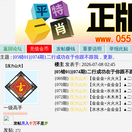
返回论坛
充值金币
发帖赚钱
重要说明
举报此贴
主题 :
[05错01]{074期}二行成功在于你跟不跟我，更新。
楼主
发表于: 2026-07-08 02:45
【
压力山大
】
[05错01]{074期}二行成功在于你跟
{069期}
/压力山大\
【金金金+火火火】▲二行▲
{070期}
/压力山大\
【火火火+金金金】▲二行▲
{071期}
/压力山大\
【金金金+水水水】▲二行▲
{072期}
/压力山大\
【金金金+木木木】▲二行▲
{073期}
/压力山大\
【金金金+火火火】▲二行▲
一级高手
{074期}
/压力山大\
【水水水+金金金】▲二行▲
发帖
月入
十万
不是
梦
发贴:
272