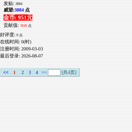
发贴:
3884
威望:
3884
点
金币: 951元
贡献值:
3840
点
好评度:
0 点
在线时间: 0(时)
注册时间:
2009-03-03
最后登录:
2026-08-07
<<
1
2
3
4
>>
[共
4
页]