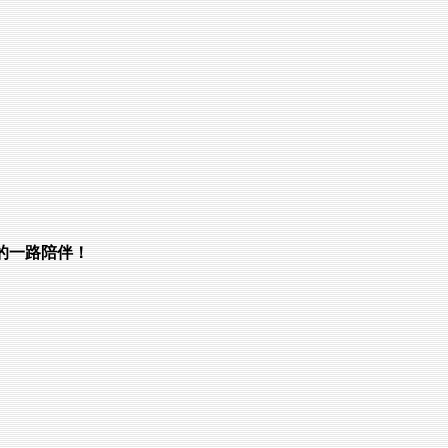
的一路陪伴！