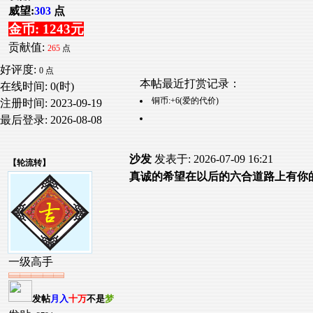
威望:
303
点
金币: 1243元
贡献值:
265
点
好评度:
0 点
本帖最近打赏记录：
在线时间: 0(时)
铜币:+6(爱的代价)
注册时间:
2023-09-19
最后登录:
2026-08-08
沙发
发表于: 2026-07-09 16:21
【
轮流转
】
真诚的希望在以后的六合道路上有你
一级高手
发帖
月入
十万
不是
梦