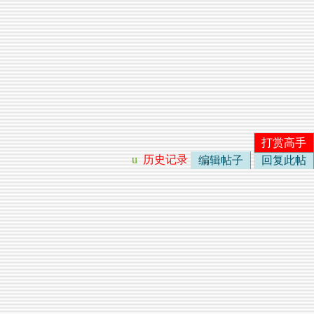
打赏高手
u
历史记录
编辑帖子
回复此帖