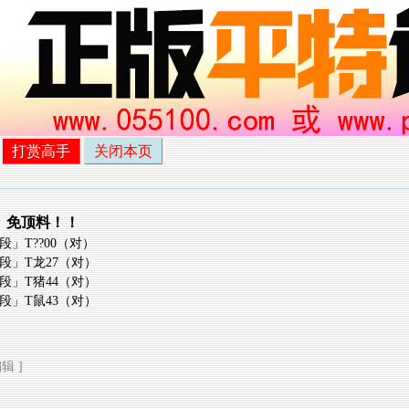
打赏高手
关闭本页
段》免顶料！！
段」T??00（对）
4段」T龙27（对）
7段」T猪44（对）
7段」T鼠43（对）
辑 ]