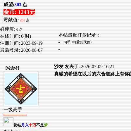
威望:
303
点
金币: 1243元
贡献值:
265
点
好评度:
0 点
本帖最近打赏记录：
在线时间: 0(时)
铜币:+6(爱的代价)
注册时间:
2023-09-19
最后登录:
2026-08-07
沙发
发表于: 2026-07-09 16:21
【
轮流转
】
真诚的希望在以后的六合道路上有你
一级高手
发帖
月入
十万
不是
梦