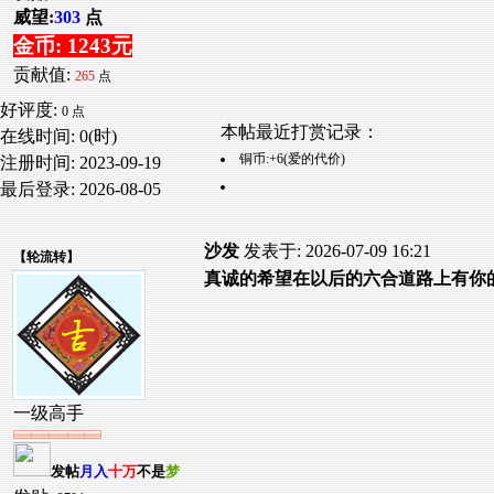
威望:
303
点
金币: 1243元
贡献值:
265
点
好评度:
0 点
本帖最近打赏记录：
在线时间: 0(时)
铜币:+6(爱的代价)
注册时间:
2023-09-19
最后登录:
2026-08-05
沙发
发表于: 2026-07-09 16:21
【
轮流转
】
真诚的希望在以后的六合道路上有你
一级高手
发帖
月入
十万
不是
梦