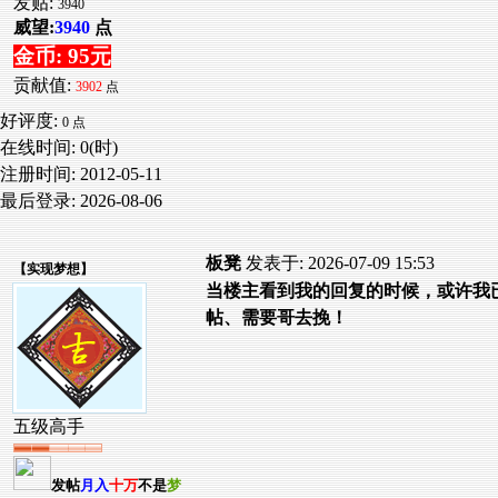
发贴:
3940
威望:
3940
点
金币: 95元
贡献值:
3902
点
好评度:
0 点
在线时间: 0(时)
注册时间:
2012-05-11
最后登录:
2026-08-06
板凳
发表于: 2026-07-09 15:53
【
实现梦想
】
当楼主看到我的回复的时候，或许我已
帖、需要哥去挽！
五级高手
发帖
月入
十万
不是
梦