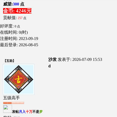
威望:
300
点
金币: 4246元
贡献值:
257
点
好评度:
0 点
在线时间: 0(时)
注册时间:
2023-09-19
最后登录:
2026-08-05
沙发
发表于: 2026-07-09 15:53
【
互助
】
d
五级高手
发帖
月入
十万
不是
梦