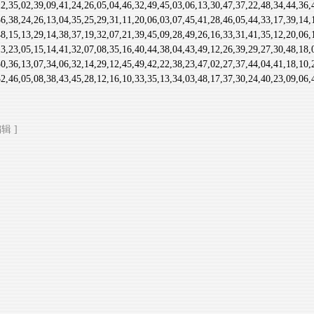
39,09,41,24,26,05,04,46,32,49,45,03,06,13,30,47,37,22,48
26,13,04,35,25,29,31,11,20,06,03,07,45,41,28,46,05,44,33
29,14,38,37,19,32,07,21,39,45,09,28,49,26,16,33,31,41,35
15,14,41,32,07,08,35,16,40,44,38,04,43,49,12,26,39,29,27
07,34,06,32,14,29,12,45,49,42,22,38,23,47,02,27,37,44,04
08,38,43,45,28,12,16,10,33,35,13,34,03,48,17,37,30,24,40
辑 ]