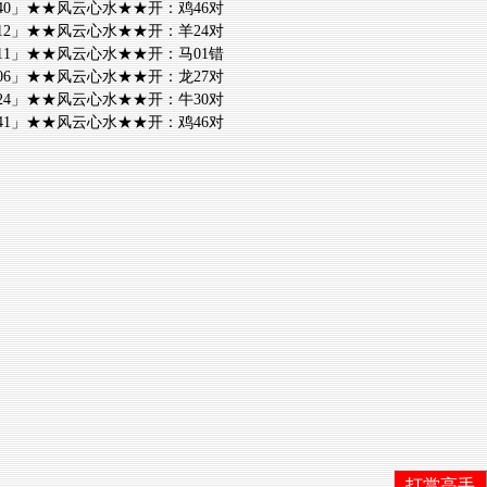
,34,44,36,40」★★风云心水★★开：鸡46对
,17,39,14,12」★★风云心水★★开：羊24对
,12,20,06,11」★★风云心水★★开：马01错
,30,48,18,06」★★风云心水★★开：龙27对
,41,18,10,24」★★风云心水★★开：牛30对
,23,09,06,41」★★风云心水★★开：鸡46对
打赏高手