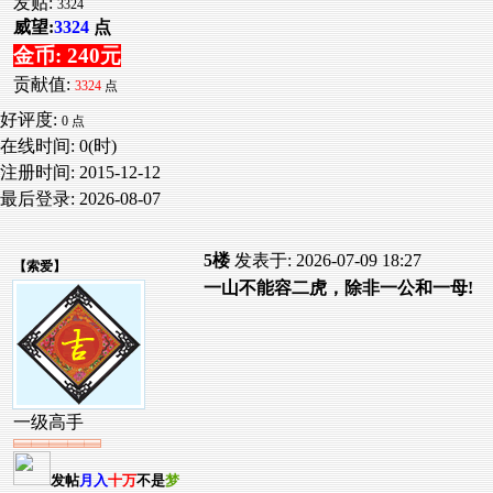
发贴:
3324
威望:
3324
点
金币: 240元
贡献值:
3324
点
好评度:
0 点
在线时间: 0(时)
注册时间:
2015-12-12
最后登录:
2026-08-07
5楼
发表于: 2026-07-09 18:27
【
索爱
】
一山不能容二虎，除非一公和一母!
一级高手
发帖
月入
十万
不是
梦