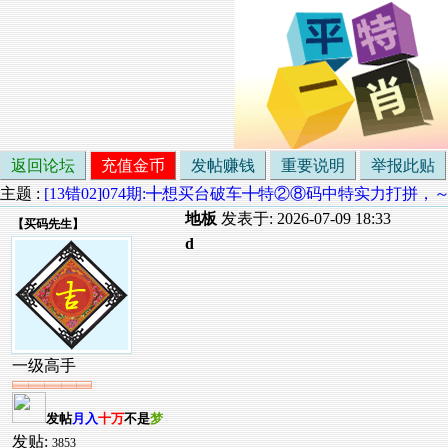
返回论坛
充值金币
发帖赚钱
重要说明
举报此贴
主题 :
[13错02]074期:╋想买台破车╋特②⑧码中特实力打拼，
地板
发表于: 2026-07-09 18:33
【
买码先生
】
d
一级高手
发帖
月入
十万
不是
梦
发贴:
3853