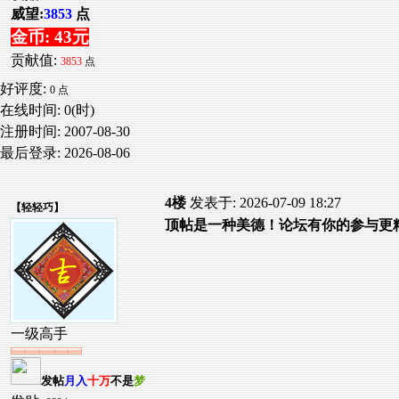
威望:
3853
点
金币: 43元
贡献值:
3853
点
好评度:
0 点
在线时间: 0(时)
注册时间:
2007-08-30
最后登录:
2026-08-06
4楼
发表于: 2026-07-09 18:27
【
轻轻巧
】
顶帖是一种美德！论坛有你的参与更
一级高手
发帖
月入
十万
不是
梦